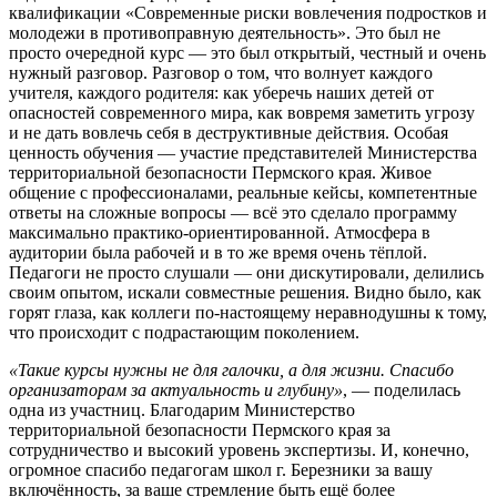
квалификации «Современные риски вовлечения подростков и
молодежи в противоправную деятельность». Это был не
просто очередной курс — это был открытый, честный и очень
нужный разговор. Разговор о том, что волнует каждого
учителя, каждого родителя: как уберечь наших детей от
опасностей современного мира, как вовремя заметить угрозу
и не дать вовлечь себя в деструктивные действия. Особая
ценность обучения — участие представителей Министерства
территориальной безопасности Пермского края. Живое
общение с профессионалами, реальные кейсы, компетентные
ответы на сложные вопросы — всё это сделало программу
максимально практико-ориентированной. Атмосфера в
аудитории была рабочей и в то же время очень тёплой.
Педагоги не просто слушали — они дискутировали, делились
своим опытом, искали совместные решения. Видно было, как
горят глаза, как коллеги по-настоящему неравнодушны к тому,
что происходит с подрастающим поколением.
«Такие курсы нужны не для галочки, а для жизни. Спасибо
организаторам за актуальность и глубину»
, — поделилась
одна из участниц. Благодарим Министерство
территориальной безопасности Пермского края за
сотрудничество и высокий уровень экспертизы. И, конечно,
огромное спасибо педагогам школ г. Березники за вашу
включённость, за ваше стремление быть ещё более